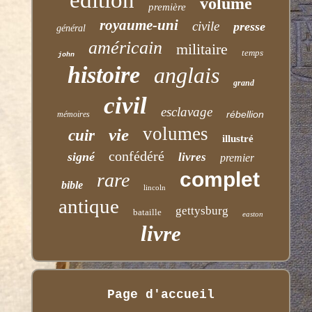
volume
première
royaume-uni
civile
presse
général
américain
militaire
temps
john
histoire
anglais
grand
civil
esclavage
rébellion
mémoires
volumes
vie
cuir
illustré
confédéré
signé
livres
premier
complet
rare
bible
lincoln
antique
gettysburg
bataille
easton
livre
Page d'accueil