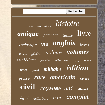
histoire
mémoires
john
livre
antique
première
bataille
anglais
vie
esclavage
livres
volumes
volume
général
lincoln
confédéré
rébellion
premier
temps
easton
édition
militaire
bible
grand
rare
américain
civile
presse
civil
royaume-uni
illustré
complet
cuir
signé
gettysburg