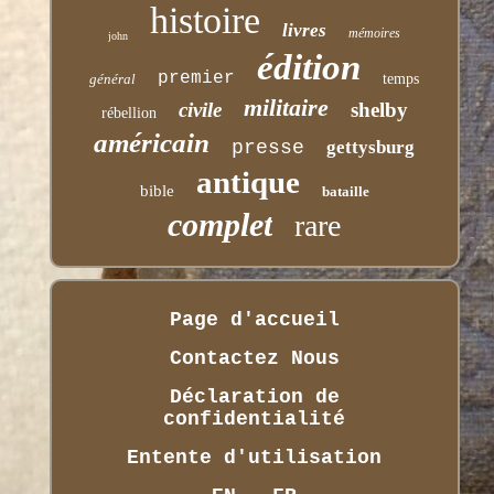
histoire
livres
mémoires
john
édition
premier
général
temps
militaire
civile
shelby
rébellion
américain
presse
gettysburg
antique
bible
bataille
complet
rare
Page d'accueil
Contactez Nous
Déclaration de
confidentialité
Entente d'utilisation