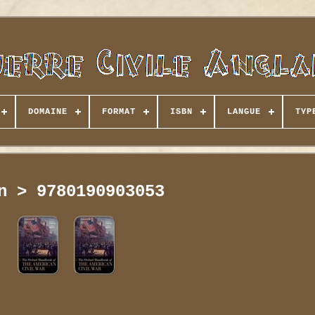
DOMAINE
FORMAT
ISBN
LANGUE
TYP
n > 9780190903053