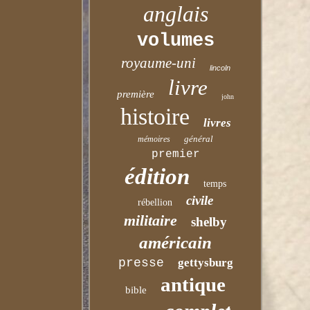
anglais
volumes
royaume-uni
lincoln
livre
première
john
histoire
livres
général
mémoires
premier
édition
temps
civile
rébellion
militaire
shelby
américain
presse
gettysburg
antique
bible