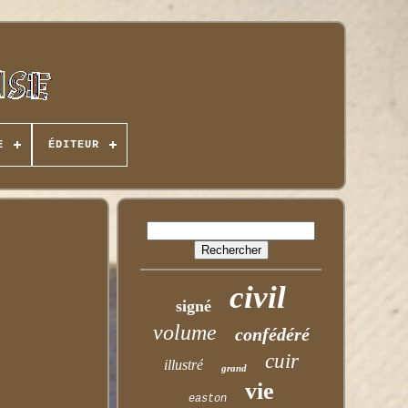
E
ÉDITEUR
civil
signé
volume
confédéré
cuir
illustré
grand
vie
easton