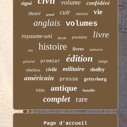
civil
volume
confédéré
signé
vie
cuir
illustré
easton
grand
anglais
volumes
livre
royaume-uni
première
lincoln
histoire
livres
mémoires
john
édition
premier
général
temps
militaire
civile
shelby
rébellion
américain
presse
gettysburg
antique
bible
bataille
complet
rare
Page d'accueil