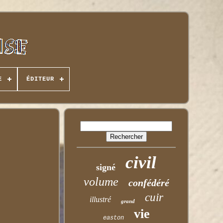
E
ÉDITEUR
civil
signé
volume
confédéré
cuir
illustré
grand
vie
easton