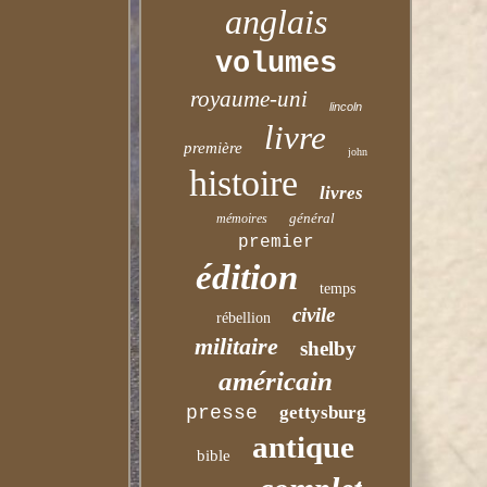
anglais
volumes
royaume-uni
lincoln
livre
première
john
histoire
livres
général
mémoires
premier
édition
temps
civile
rébellion
militaire
shelby
américain
presse
gettysburg
antique
bible