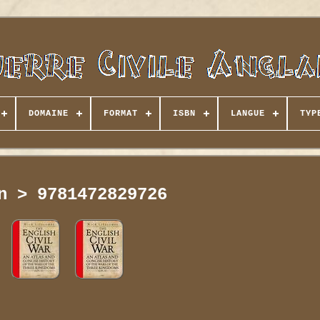
DOMAINE
FORMAT
ISBN
LANGUE
TYP
n > 9781472829726