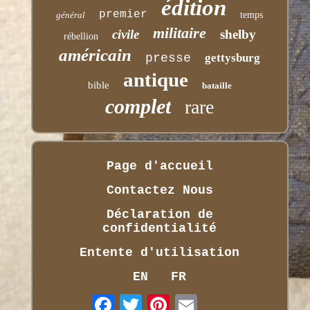
édition
premier
général
temps
militaire
civile
shelby
rébellion
américain
presse
gettysburg
antique
bible
bataille
complet
rare
Page d'accueil
Contactez Nous
Déclaration de
confidentialité
Entente d'utilisation
EN
FR