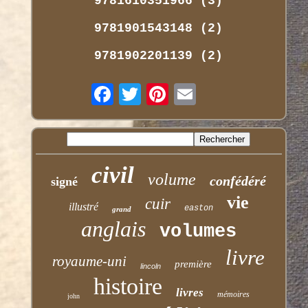
9781610351966 (3)
9781901543148 (2)
9781902201139 (2)
civil
volume
confédéré
signé
vie
cuir
illustré
easton
grand
anglais
volumes
livre
royaume-uni
première
lincoln
histoire
livres
mémoires
john