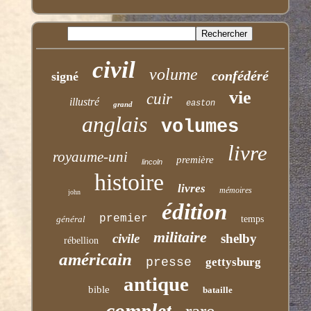
civil
volume
confédéré
signé
vie
cuir
illustré
easton
grand
anglais
volumes
livre
royaume-uni
première
lincoln
histoire
livres
mémoires
john
édition
premier
général
temps
militaire
civile
shelby
rébellion
américain
presse
gettysburg
antique
bible
bataille
complet