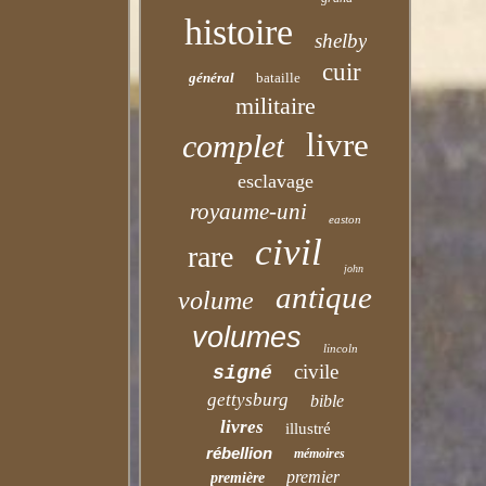
histoire
shelby
cuir
général
bataille
militaire
livre
complet
esclavage
royaume-uni
easton
civil
rare
john
antique
volume
volumes
lincoln
civile
signé
gettysburg
bible
livres
illustré
rébellion
mémoires
premier
première