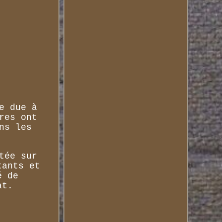
e due à
res ont
ns les
tée sur
tants et
é de
at.