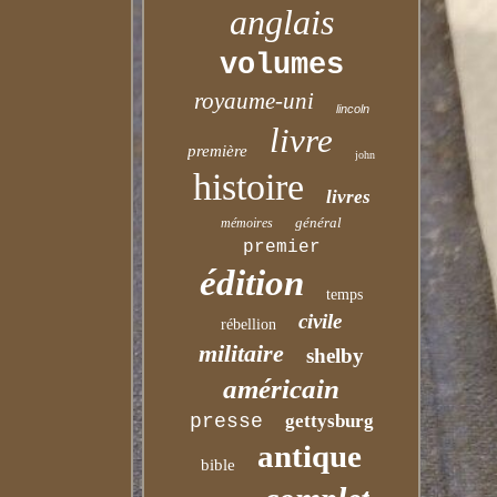
anglais
volumes
royaume-uni
lincoln
livre
première
john
histoire
livres
général
mémoires
premier
édition
temps
civile
rébellion
militaire
shelby
américain
presse
gettysburg
antique
bible