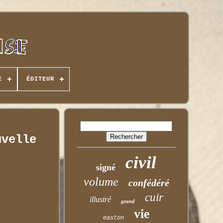
E
ÉDITEUR
uvelle
civil
signé
volume
confédéré
cuir
illustré
grand
vie
easton