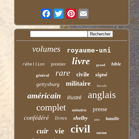
volumes
royaume-uni
livre
premier
bible
rébellion
grand
rare
civile
signé
général
militaire
gettysburg
lincoln
anglais
américain
illustré
complet
presse
mémoires
confédéré
shelby
livres
bataille
john
civil
vie
cuir
easton