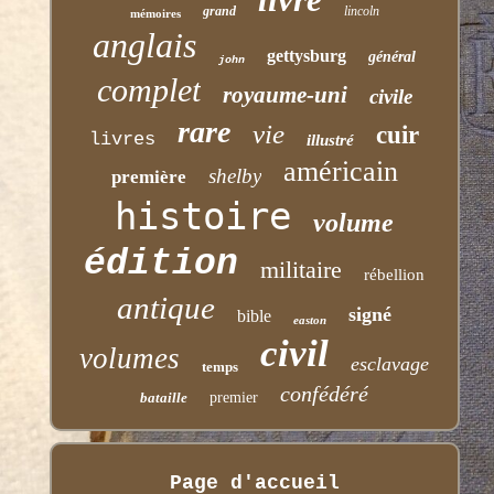
grand
lincoln
mémoires
anglais
gettysburg
général
john
complet
royaume-uni
civile
rare
vie
cuir
livres
illustré
américain
shelby
première
histoire
volume
édition
militaire
rébellion
antique
signé
bible
easton
civil
volumes
esclavage
temps
confédéré
bataille
premier
Page d'accueil