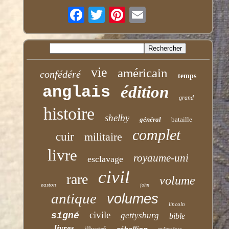
vie
américain
confédéré
temps
anglais
édition
grand
histoire
shelby
général
bataille
complet
cuir
militaire
livre
royaume-uni
esclavage
civil
rare
volume
easton
john
antique
volumes
lincoln
civile
signé
gettysburg
bible
livres