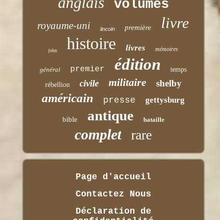
anglais
volumes
livre
royaume-uni
première
lincoln
histoire
livres
mémoires
john
édition
premier
général
temps
militaire
civile
shelby
rébellion
américain
presse
gettysburg
antique
bible
bataille
complet
rare
Page d'accueil
Contactez Nous
Déclaration de