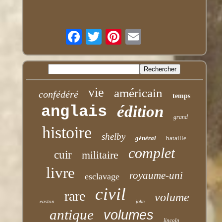
vie
américain
confédéré
temps
anglais
édition
grand
histoire
shelby
général
bataille
complet
cuir
militaire
livre
royaume-uni
esclavage
civil
rare
volume
easton
john
antique
volumes
lincoln