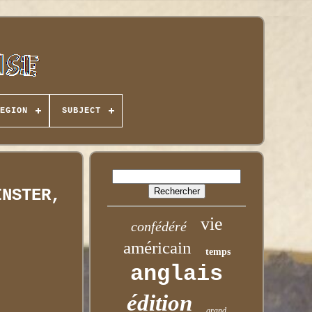
EGION
SUBJECT
INSTER,
vie
confédéré
américain
temps
anglais
édition
grand