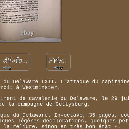
e du Delaware LXII. L'attaque du capitain
orbit à Westminster.
giment de cavalerie du Delaware, le 29 ju
de la campagne de Gettysburg.
ique du Delaware. In-octavo, 35 pages, co
lques légères décolorations, quelques pet
e la reliure, sinon en très bon état +.