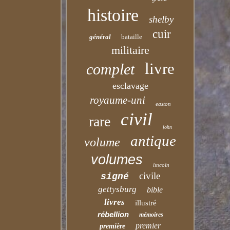
histoire
shelby
cuir
général
bataille
militaire
livre
complet
esclavage
royaume-uni
easton
civil
rare
john
antique
volume
volumes
lincoln
civile
signé
gettysburg
bible
livres
illustré
rébellion
mémoires
premier
première