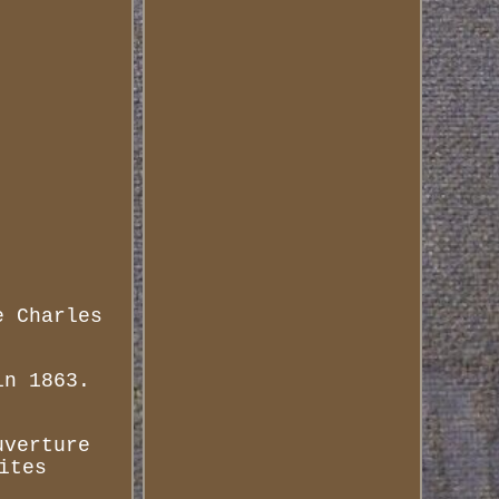
e Charles
in 1863.
uverture
ites