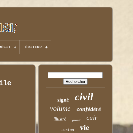
RÉCIT
ÉDITEUR
ile
civil
signé
volume
confédéré
cuir
illustré
grand
vie
easton