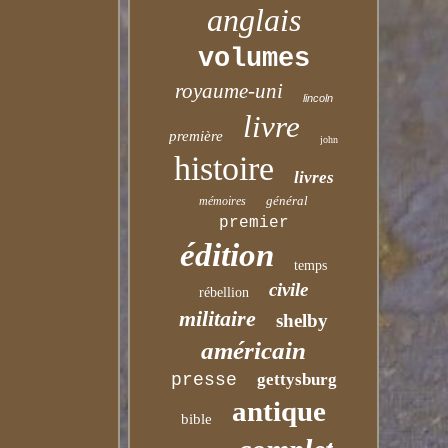
anglais
volumes
royaume-uni
lincoln
livre
première
john
histoire
livres
général
mémoires
premier
édition
temps
civile
rébellion
militaire
shelby
américain
presse
gettysburg
antique
bible