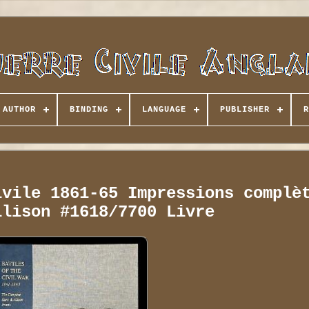
AUTHOR
BINDING
LANGUAGE
PUBLISHER
R
ivile 1861-65 Impressions complè
llison #1618/7700 Livre