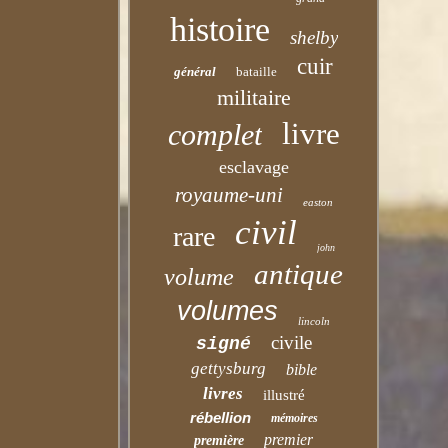
histoire
shelby
cuir
général
bataille
militaire
livre
complet
esclavage
royaume-uni
easton
civil
rare
john
antique
volume
volumes
lincoln
civile
signé
gettysburg
bible
livres
illustré
rébellion
mémoires
premier
première