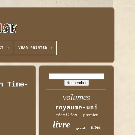
CT
YEAR PRINTED
n Time-
volumes
royaume-uni
premier
rébellion
livre
bible
grand