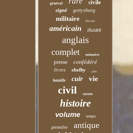
rare
civile
général
signé
gettysburg
militaire
lincoln
américain
illustré
anglais
complet
mémoires
confédéré
presse
shelby
livres
john
vie
cuir
bataille
civil
easton
histoire
volume
temps
antique
première