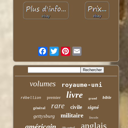
volumes
royaume-uni
livre
premier
bible
rébellion
grand
rare
civile
signé
général
militaire
gettysburg
lincoln
anglais
américain