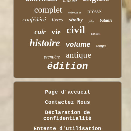
illustré
complet
presse
mémoires
confédéré
shelby
livres
bataille
john
civil
vie
cuir
easton
histoire
volume
temps
antique
première
édition
Page d'accueil
Contactez Nous
Déclaration de
confidentialité
Entente d'utilisation