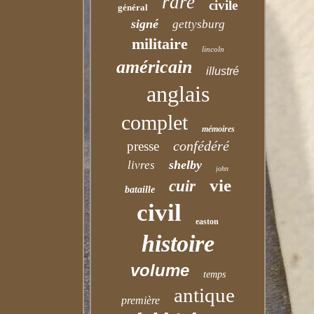
rare
civile
général
signé
gettysburg
militaire
lincoln
américain
illustré
anglais
complet
mémoires
confédéré
presse
shelby
livres
john
vie
cuir
bataille
civil
easton
histoire
volume
temps
antique
première