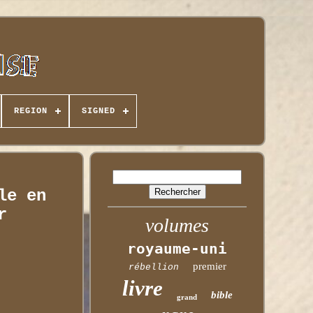
REGION
SIGNED
le en
r
volumes
royaume-uni
premier
rébellion
livre
bible
grand