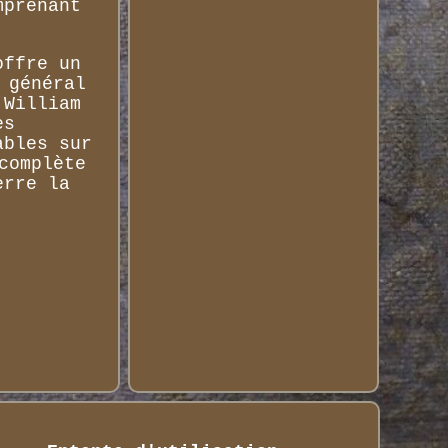
mprenant
offre un
 général
 William
es
ables sur
complète
erre la