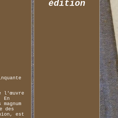
édition
inquante
e l'œuvre
. En
s magnum
e des
nion, est