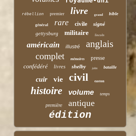
royaume-uni
livre
premier
bible
rébellion
grand
rare
civile
signé
général
militaire
gettysburg
lincoln
anglais
américain
illustré
complet
presse
mémoires
confédéré
shelby
livres
bataille
john
civil
vie
cuir
easton
histoire
volume
temps
antique
première
édition