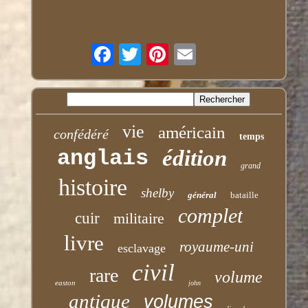
vie
américain
confédéré
temps
anglais
édition
grand
histoire
shelby
général
bataille
complet
cuir
militaire
livre
royaume-uni
esclavage
civil
rare
volume
easton
john
antique
volumes