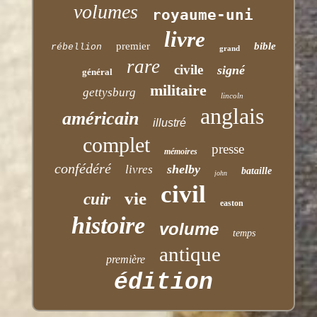
volumes
royaume-uni
livre
premier
bible
rébellion
grand
rare
civile
signé
général
militaire
gettysburg
lincoln
anglais
américain
illustré
complet
presse
mémoires
confédéré
shelby
livres
bataille
john
civil
vie
cuir
easton
histoire
volume
temps
antique
première
édition