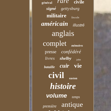
rare
civile
général
signé
gettysburg
militaire
lincoln
américain
illustré
anglais
complet
mémoires
confédéré
presse
shelby
livres
john
vie
cuir
bataille
civil
easton
histoire
volume
temps
antique
première