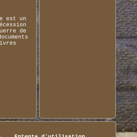
e est un
écession
uerre de
documents
ivres
é
Entente d'utilisation