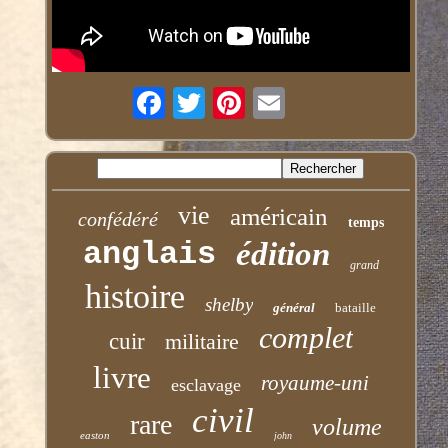
vie
américain
confédéré
temps
anglais
édition
grand
histoire
shelby
général
bataille
complet
cuir
militaire
livre
royaume-uni
esclavage
civil
rare
volume
easton
john