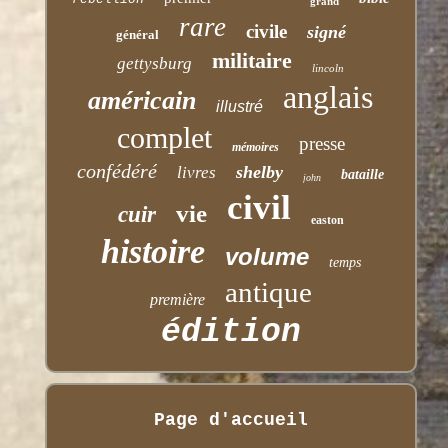
grand
rare
civile
signé
général
militaire
gettysburg
lincoln
anglais
américain
illustré
complet
presse
mémoires
confédéré
shelby
livres
bataille
john
civil
vie
cuir
easton
histoire
volume
temps
antique
première
édition
Page d'accueil