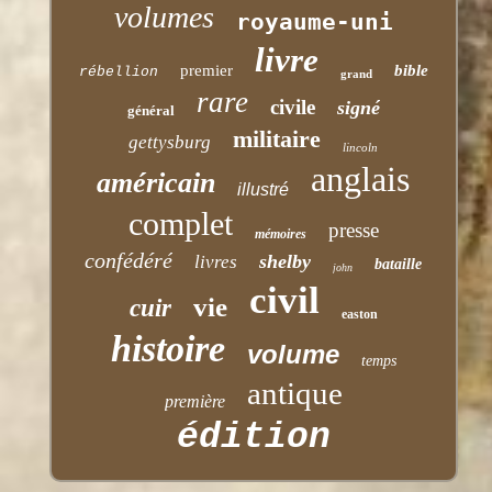
volumes
royaume-uni
livre
premier
bible
rébellion
grand
rare
civile
signé
général
militaire
gettysburg
lincoln
anglais
américain
illustré
complet
presse
mémoires
confédéré
shelby
livres
bataille
john
civil
vie
cuir
easton
histoire
volume
temps
antique
première
édition