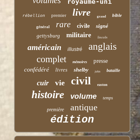
volumes
royaume-uni
livre
premier
bible
rébellion
grand
rare
civile
signé
général
militaire
gettysburg
lincoln
anglais
américain
illustré
complet
presse
mémoires
confédéré
shelby
livres
bataille
john
civil
vie
cuir
easton
histoire
volume
temps
antique
première
édition