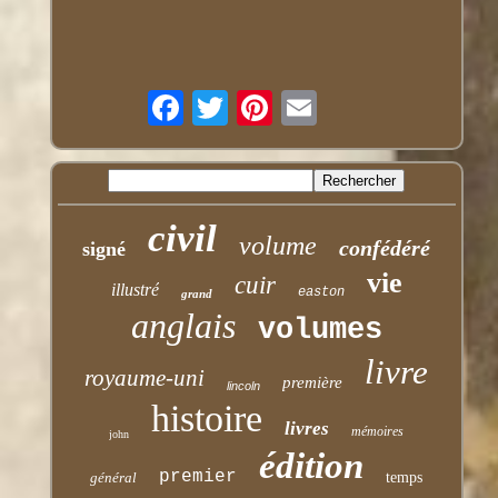
civil
volume
confédéré
signé
vie
cuir
illustré
easton
grand
anglais
volumes
livre
royaume-uni
première
lincoln
histoire
livres
mémoires
john
édition
premier
général
temps