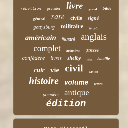
livre
premier
bible
rébellion
grand
rare
civile
signé
général
militaire
gettysburg
lincoln
anglais
américain
illustré
complet
presse
mémoires
confédéré
shelby
livres
bataille
john
civil
vie
cuir
easton
histoire
volume
temps
antique
première
édition