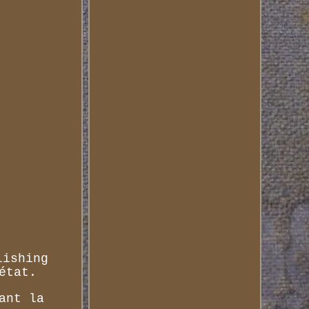
lishing
état.
ant la