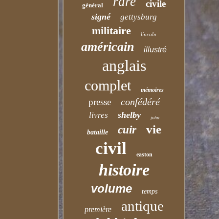
rare
civile
général
signé
gettysburg
militaire
lincoln
américain
illustré
anglais
complet
mémoires
confédéré
presse
shelby
livres
john
vie
cuir
bataille
civil
easton
histoire
volume
temps
antique
première