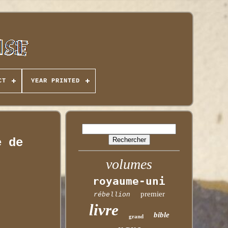
CT
YEAR PRINTED
e de
volumes
royaume-uni
premier
rébellion
livre
bible
grand