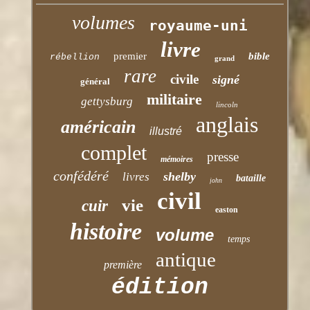
volumes
royaume-uni
livre
premier
bible
rébellion
grand
rare
civile
signé
général
militaire
gettysburg
lincoln
anglais
américain
illustré
complet
presse
mémoires
confédéré
shelby
livres
bataille
john
civil
vie
cuir
easton
histoire
volume
temps
antique
première
édition