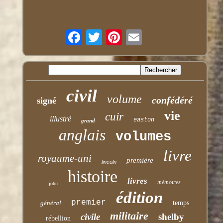
civil
volume
confédéré
signé
vie
cuir
illustré
easton
grand
anglais
volumes
livre
royaume-uni
première
lincoln
histoire
livres
mémoires
john
édition
premier
général
temps
militaire
civile
shelby
rébellion