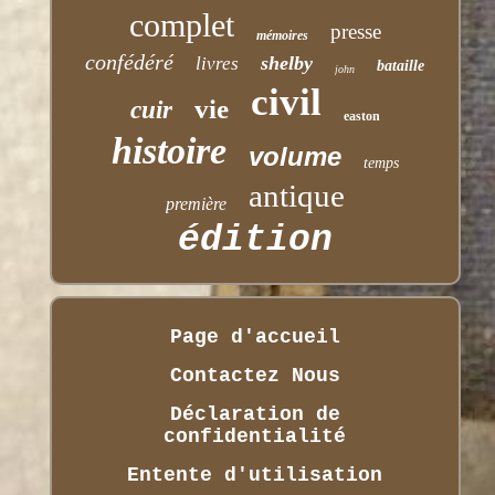
complet
presse
mémoires
confédéré
shelby
livres
bataille
john
civil
vie
cuir
easton
histoire
volume
temps
antique
première
édition
Page d'accueil
Contactez Nous
Déclaration de
confidentialité
Entente d'utilisation