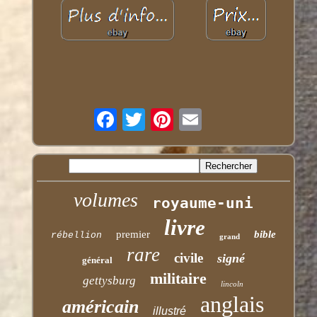
volumes
royaume-uni
livre
premier
bible
rébellion
grand
rare
civile
signé
général
militaire
gettysburg
lincoln
anglais
américain
illustré