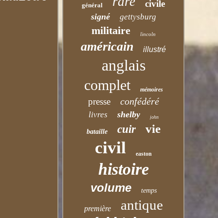
rare
civile
général
signé
gettysburg
militaire
lincoln
américain
illustré
anglais
complet
mémoires
confédéré
presse
shelby
livres
john
vie
cuir
bataille
civil
easton
histoire
volume
temps
antique
première