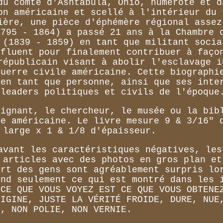
du comté d'Ashtabula, Ohio, numéroté et d
on américaine et scellé à l'intérieur du 
ière, une pièce d'éphémère régional assez
1795 - 1864) a passé 21 ans à la Chambre 
 (1839 - 1859) en tant que militant socia
nfluent pour finalement contribuer à faço
républicain visant à abolir l'esclavage i
guerre civile américaine. Cette biographi
 en tant que personne, ainsi que ses inte
 leaders politiques et civils de l'époque
eignant, le chercheur, le musée ou la bib
le américaine. Le livre mesure 9 & 3/16" 
 large x 1 & 1/8 d'épaisseur.
avant les caractéristiques négatives, les
 articles avec des photos en gros plan et
art des gens sont agréablement surpris lo
end seulement ce qui est montré dans les 
 CE QUE VOUS VOYEZ EST CE QUE VOUS OBTENE
RIGINE, JUSTE LA VÉRITÉ FROIDE, DURE, NUE
E, NON POLIE, NON VERNIE.