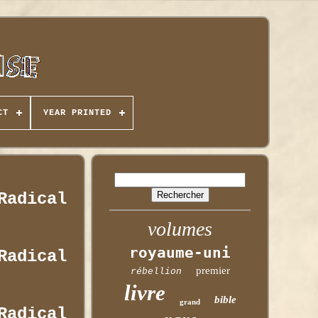
CT
YEAR PRINTED
Radical
volumes
royaume-uni
Radical
premier
rébellion
livre
bible
grand
Radical