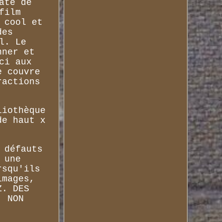
até de
film
 cool et
des
l. Le
nner et
ci aux
e couvre
ractions
.
liothèque
de haut x
 défauts
 une
rsqu'ils
images,
Z. DES
, NON