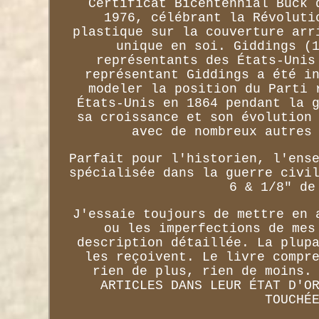
Certificat Bicentennial Buck 
1976, célébrant la Révoluti
plastique sur la couverture arr
unique en soi. Giddings (
représentants des États-Unis
représentant Giddings a été i
modeler la position du Parti 
États-Unis en 1864 pendant la 
sa croissance et son évolution
avec de nombreux autres
Parfait pour l'historien, l'ens
spécialisée dans la guerre civi
6 & 1/8" de
J'essaie toujours de mettre en 
ou les imperfections de mes
description détaillée. La plup
les reçoivent. Le livre compr
rien de plus, rien de moins.
ARTICLES DANS LEUR ÉTAT D'O
TOUCHÉ