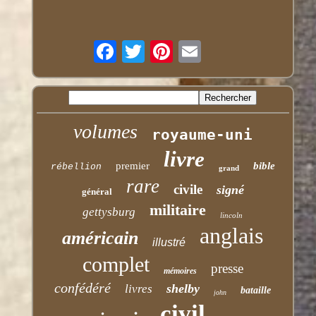
volumes
royaume-uni
livre
premier
bible
rébellion
grand
rare
civile
signé
général
militaire
gettysburg
lincoln
anglais
américain
illustré
complet
presse
mémoires
confédéré
shelby
livres
bataille
john
civil