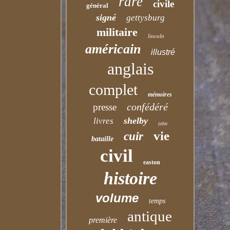
rare
civile
général
signé
gettysburg
militaire
lincoln
américain
illustré
anglais
complet
mémoires
confédéré
presse
shelby
livres
john
vie
cuir
bataille
civil
easton
histoire
volume
temps
antique
première