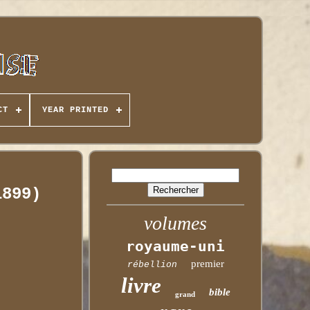
CT
YEAR PRINTED
1899)
volumes
royaume-uni
premier
rébellion
livre
bible
grand