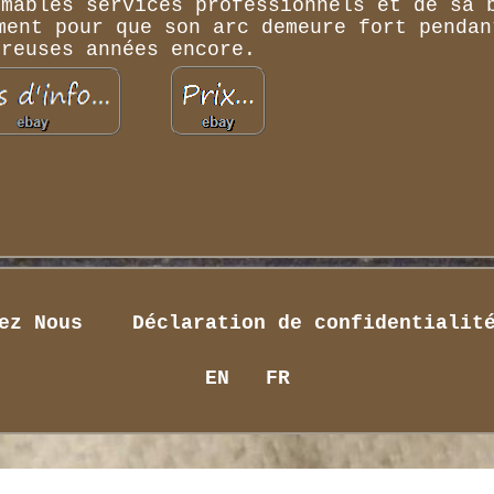
imables services professionnels et de sa 
ment pour que son arc demeure fort pendan
breuses années encore.
ez Nous
Déclaration de confidentialit
EN
FR