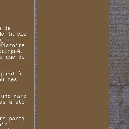
e de
de la vie
ajout
histoire
stingué.
e que de
quent à
eu des
 une rare
us a été
rs parmi
nir