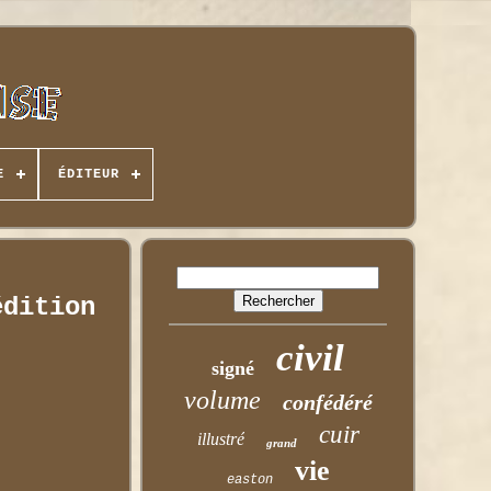
E
ÉDITEUR
édition
civil
signé
volume
confédéré
cuir
illustré
grand
vie
easton