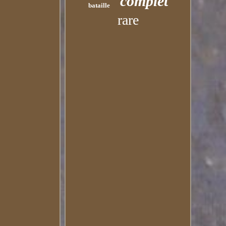
complet
bataille
rare