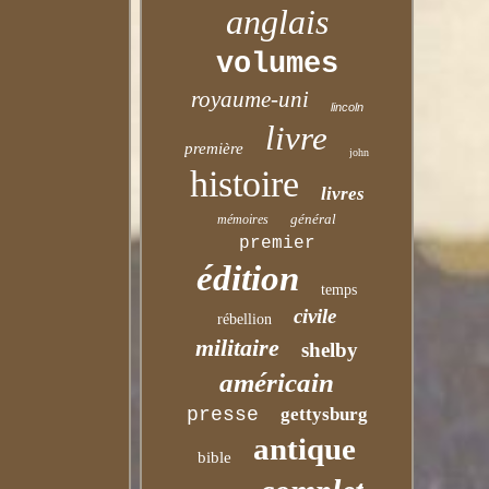
anglais
volumes
royaume-uni
lincoln
livre
première
john
histoire
livres
général
mémoires
premier
édition
temps
civile
rébellion
militaire
shelby
américain
presse
gettysburg
antique
bible