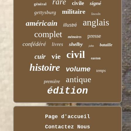
rare
civile
signé
général
militaire
gettysburg
lincoln
anglais
américain
illustré
complet
presse
mémoires
confédéré
shelby
livres
bataille
john
civil
vie
cuir
easton
histoire
volume
temps
antique
première
édition
Page d'accueil
Contactez Nous