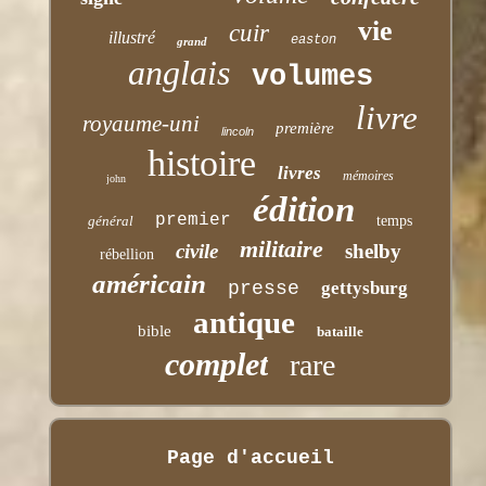
vie
cuir
illustré
easton
grand
anglais
volumes
livre
royaume-uni
première
lincoln
histoire
livres
mémoires
john
édition
premier
général
temps
militaire
civile
shelby
rébellion
américain
presse
gettysburg
antique
bible
bataille
complet
rare
Page d'accueil