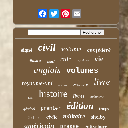
civil
volume
confédéré
signé
vie
cuir
illustré
easton
grand
anglais
volumes
livre
royaume-uni
première
lincoln
histoire
livres
mémoires
john
édition
premier
général
temps
militaire
civile
shelby
rébellion
américain
presse
gettysburg