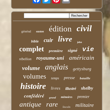
civil
édition
général
easton
livre
cuir
bible
john
complet
vie
signé
première
américain
royaume-uni
rébellion
anglais
volume
gettysburg
volumes
presse
temps
bataille
histoire
shelby
livres
illustré
confédéré
premier
mémoires
grand
antique
rare
militaire
lincoln