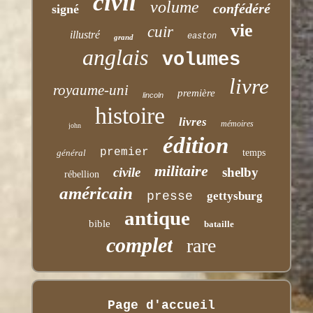
civil
volume
confédéré
signé
vie
cuir
illustré
easton
grand
anglais
volumes
livre
royaume-uni
première
lincoln
histoire
livres
mémoires
john
édition
premier
général
temps
militaire
civile
shelby
rébellion
américain
presse
gettysburg
antique
bible
bataille
complet
rare
Page d'accueil