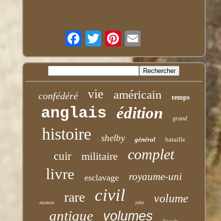
vie
américain
confédéré
temps
anglais
édition
grand
histoire
shelby
général
bataille
complet
cuir
militaire
livre
royaume-uni
esclavage
civil
rare
volume
easton
john
antique
volumes
lincoln