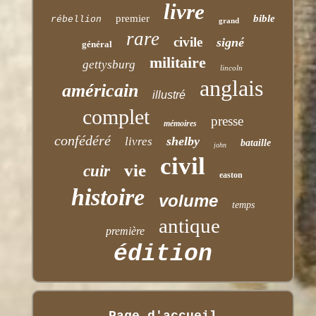
livre
premier
bible
rébellion
grand
rare
civile
signé
général
militaire
gettysburg
lincoln
anglais
américain
illustré
complet
presse
mémoires
confédéré
shelby
livres
bataille
john
civil
vie
cuir
easton
histoire
volume
temps
antique
première
édition
Page d'accueil