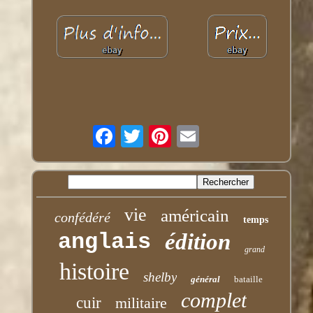
vie
américain
confédéré
temps
anglais
édition
grand
histoire
shelby
général
bataille
complet
cuir
militaire