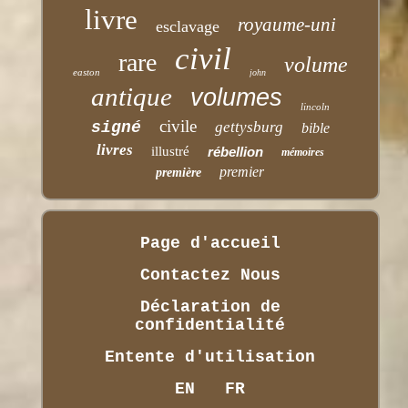
livre
royaume-uni
esclavage
civil
rare
volume
easton
john
antique
volumes
lincoln
civile
signé
gettysburg
bible
livres
illustré
rébellion
mémoires
premier
première
Page d'accueil
Contactez Nous
Déclaration de
confidentialité
Entente d'utilisation
EN
FR