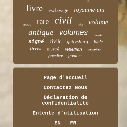
livre
royaume-uni
esclavage
civil
rare
volume
easton
john
antique
volumes
lincoln
civile
signé
gettysburg
bible
livres
illustré
rébellion
mémoires
premier
première
Page d'accueil
Contactez Nous
Déclaration de
confidentialité
Entente d'utilisation
EN
FR