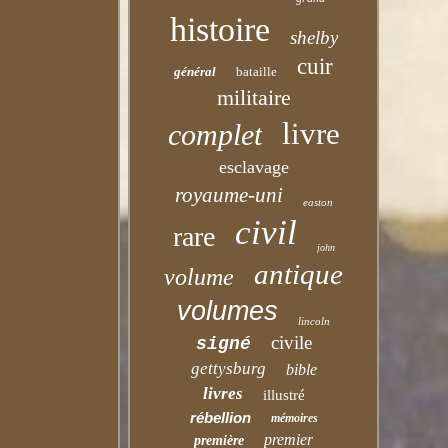
histoire
shelby
cuir
général
bataille
militaire
livre
complet
esclavage
royaume-uni
easton
civil
rare
john
antique
volume
volumes
lincoln
civile
signé
gettysburg
bible
livres
illustré
rébellion
mémoires
premier
première