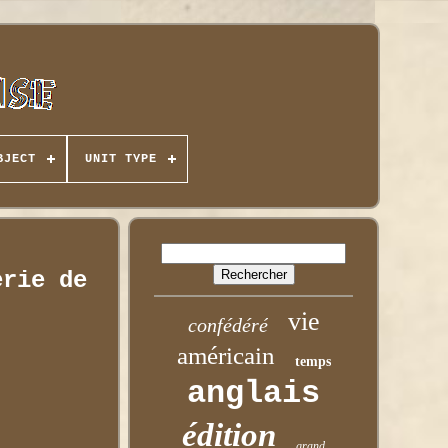
BJECT
UNIT TYPE
erie de
vie
confédéré
américain
temps
anglais
édition
grand