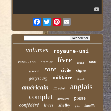
volumes
royaume-uni
livre
premier
bible
rébellion
grand
rare
civile
signé
général
militaire
gettysburg
lincoln
anglais
américain
illustré
complet
presse
mémoires
confédéré
shelby
livres
bataille
john